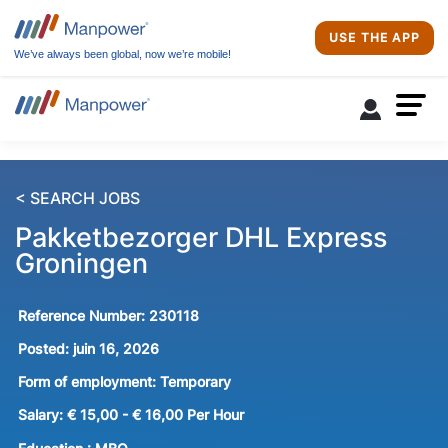
USE THE APP
We’ve always been global, now we’re mobile!
< SEARCH JOBS
Pakketbezorger DHL Express
Groningen
Reference Number:
230118
Posted:
juin 16, 2026
Form of employment:
Temporary
Salary:
€ 15,00 - € 16,00 Per Hour