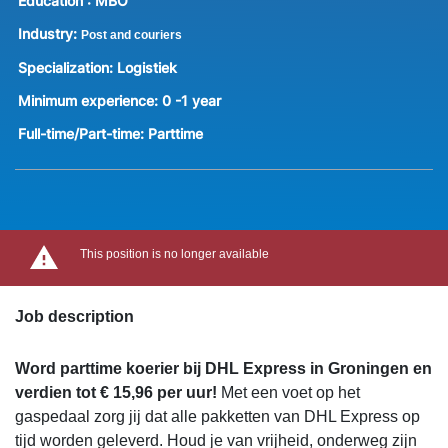
Education :
MBO
Industry:
Post and couriers
Specialization:
Logistiek
Minimum experience:
0 -1 year
Full-time/Part-time:
Parttime
This position is no longer available
Job description
Word parttime koerier bij DHL Express in Groningen en
verdien tot € 15,96 per uur!
Met een voet op het
gaspedaal zorg jij dat alle pakketten van DHL Express op
tijd worden geleverd. Houd je van vrijheid, onderweg zijn