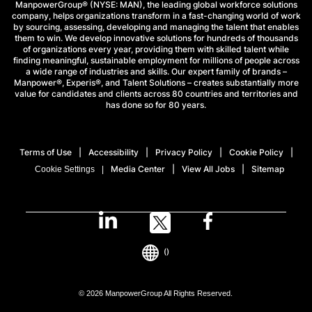
ManpowerGroup® (NYSE: MAN), the leading global workforce solutions
company, helps organizations transform in a fast-changing world of work
by sourcing, assessing, developing and managing the talent that enables
them to win. We develop innovative solutions for hundreds of thousands
of organizations every year, providing them with skilled talent while
finding meaningful, sustainable employment for millions of people across
a wide range of industries and skills. Our expert family of brands –
Manpower®, Experis®, and Talent Solutions – creates substantially more
value for candidates and clients across 80 countries and territories and
has done so for 80 years.
Terms of Use
Accessibility
Privacy Policy
Cookie Policy
Media Center
View All Jobs
Sitemap
Cookie Settings
()
© 2026 ManpowerGroup All Rights Reserved.