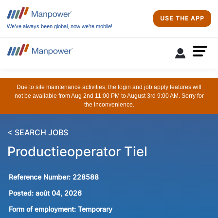
USE THE APP
We’ve always been global, now we’re mobile!
Due to site maintenance activities, the login and job apply features will
not be available from Aug 2nd 11:00 PM to August 3rd 9:00 AM. Sorry for
the inconvenience.
< SEARCH JOBS
Productieoperator Tiel
Reference Number:
228588
Posted:
août 04, 2026
Form of employment:
Temporary