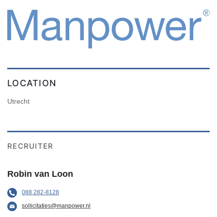
LOCATION
Utrecht
RECRUITER
Robin van Loon
088 282-8128
sollicitaties@manpower.nl