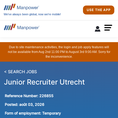
USE THE APP
We’ve always been global, now we’re mobile!
Due to site maintenance activities, the login and job apply features will
not be available from Aug 2nd 11:00 PM to August 3rd 9:00 AM. Sorry for
the inconvenience.
< SEARCH JOBS
Junior Recruiter Utrecht
Reference Number:
226855
Posted:
août 03, 2026
Form of employment:
Temporary