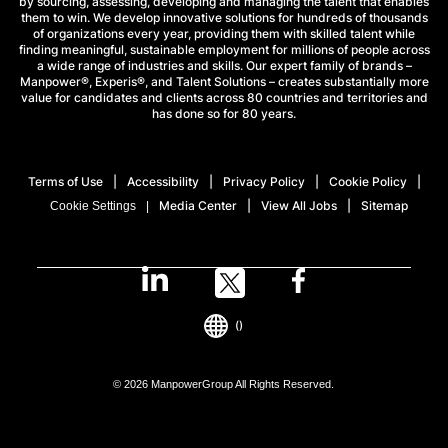
by sourcing, assessing, developing and managing the talent that enables
them to win. We develop innovative solutions for hundreds of thousands
of organizations every year, providing them with skilled talent while
finding meaningful, sustainable employment for millions of people across
a wide range of industries and skills. Our expert family of brands –
Manpower®, Experis®, and Talent Solutions – creates substantially more
value for candidates and clients across 80 countries and territories and
has done so for 80 years.
Terms of Use
Accessibility
Privacy Policy
Cookie Policy
Media Center
View All Jobs
Sitemap
Cookie Settings
()
© 2026 ManpowerGroup All Rights Reserved.