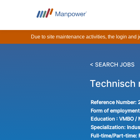
Due to site maintenance activities, the login and
< SEARCH JOBS
Technisch
Reference Number:
Form of employment
Education :
VMBO /
Specialization:
Indus
Full-time/Part-time: