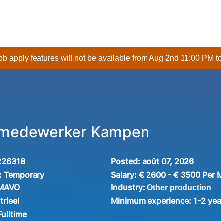
 job apply features will not be available from Aug 2nd 11:00 PM t
 medewerker Kampen
226318
Posted:
août 07, 2026
:
Temporary
Salary:
€ 2600 - € 3500 Per 
Industry:
 MAVO
Other production
trieel
Minimum experience:
1-2 yea
Fulltime