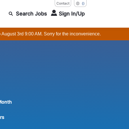
Contact
()
Search Jobs
Sign In/Up
o August 3rd 9:00 AM. Sorry for the inconvenience.
Month
rs