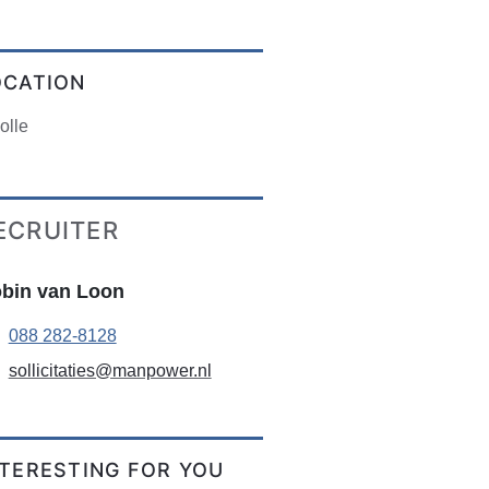
OCATION
olle
ECRUITER
bin van Loon
088 282-8128
sollicitaties@manpower.nl
NTERESTING FOR YOU