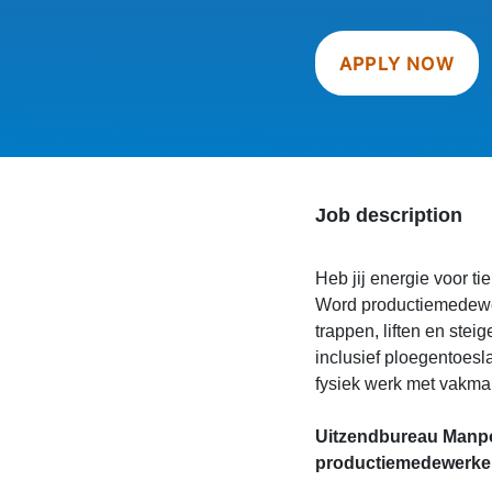
APPLY NOW
Job description
Heb jij energie voor t
Word productiemedewer
trappen, liften en stei
inclusief ploegentoesl
fysiek werk met vakman
Uitzendbureau Manpow
productiemedewerker