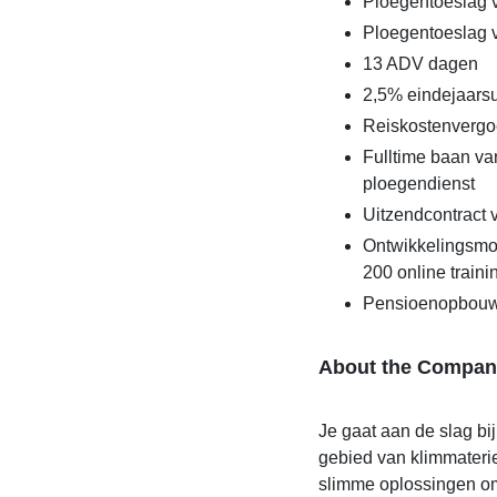
Ploegentoeslag 
Ploegentoeslag v
13 ADV dagen
2,5% eindejaarsu
Reiskostenvergo
Fulltime baan va
ploegendienst
Uitzendcontract
Ontwikkelingsmo
200 online traini
Pensioenopbouw
About the Compan
Je gaat aan de slag bij
gebied van klimmaterie
slimme oplossingen om 