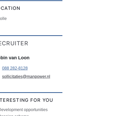
OCATION
olle
ECRUITER
bin van Loon
088 282-8128
sollicitaties@manpower.nl
NTERESTING FOR YOU
Development opportunities