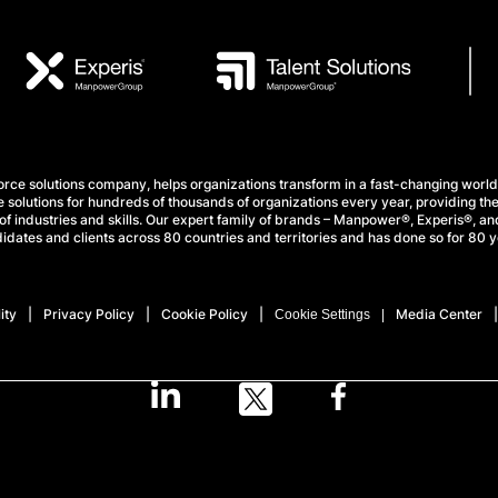
e solutions company, helps organizations transform in a fast-changing world
 solutions for hundreds of thousands of organizations every year, providing the
f industries and skills. Our expert family of brands – Manpower®, Experis®, and
idates and clients across 80 countries and territories and has done so for 80 y
ity
Privacy Policy
Cookie Policy
Media Center
Cookie Settings