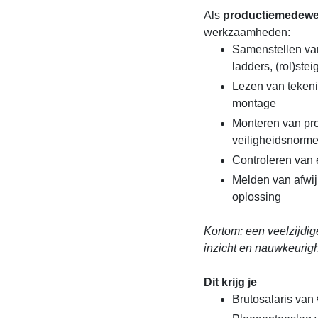
Als
productiemedewe
werkzaamheden:
Samenstellen van
ladders, (rol)ste
Lezen van tekeni
montage
Monteren van pr
veiligheidsnorm
Controleren van 
Melden van afwij
oplossing
Kortom: een veelzijdig
inzicht en nauwkeurigh
Dit krijg je
Brutosalaris van