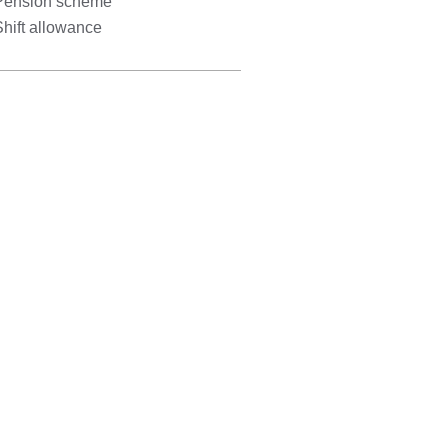
Pension scheme
hift allowance