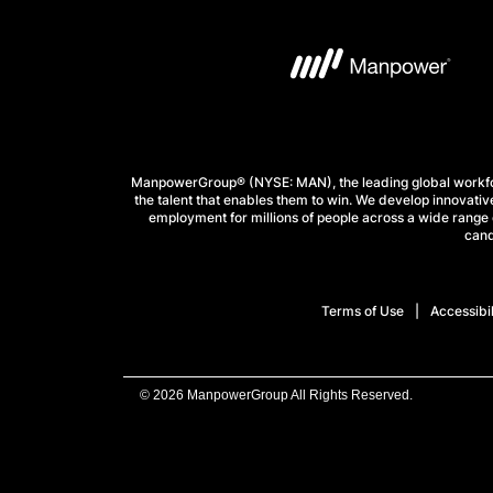
ManpowerGroup® (NYSE: MAN), the leading global workforc
the talent that enables them to win. We develop innovative
employment for millions of people across a wide range o
cand
Terms of Use
Accessibil
© 2026 ManpowerGroup All Rights Reserved.