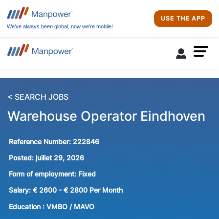
USE THE APP
We’ve always been global, now we’re mobile!
< SEARCH JOBS
Warehouse Operator Eindhoven
Reference Number:
222846
Posted:
juillet 29, 2026
Form of employment:
Fixed
Salary:
€ 2600 - € 2800 Per Month
Education :
VMBO / MAVO