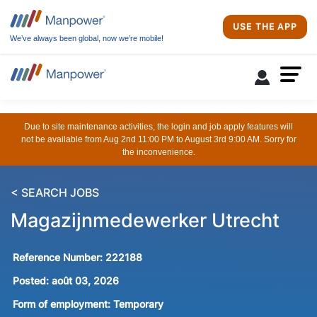
USE THE APP
We’ve always been global, now we’re mobile!
Due to site maintenance activities, the login and job apply features will
not be available from Aug 2nd 11:00 PM to August 3rd 9:00 AM. Sorry for
the inconvenience.
< SEARCH JOBS
Magazijnmedewerker Utrecht
Reference Number:
222188
Posted:
août 03, 2026
Form of employment:
Temporary