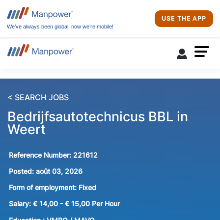
USE THE APP
We’ve always been global, now we’re mobile!
< SEARCH JOBS
Bedrijfsautotechnicus BBL in
Weert
Reference Number:
221612
Posted:
août 03, 2026
Form of employment:
Fixed
Salary:
€ 14,00 - € 15,00 Per Hour