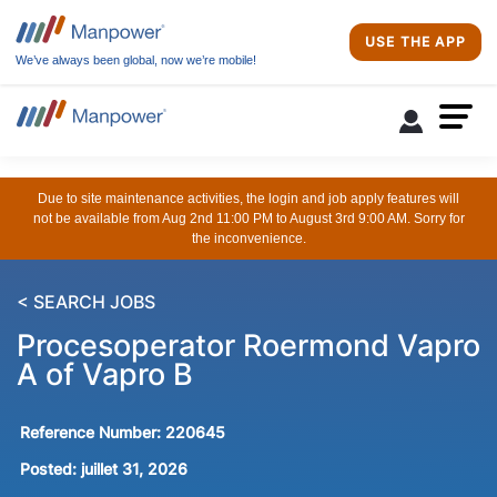
USE THE APP
We’ve always been global, now we’re mobile!
Due to site maintenance activities, the login and job apply features will
not be available from Aug 2nd 11:00 PM to August 3rd 9:00 AM. Sorry for
the inconvenience.
< SEARCH JOBS
Procesoperator Roermond Vapro
A of Vapro B
Reference Number:
220645
Posted:
juillet 31, 2026