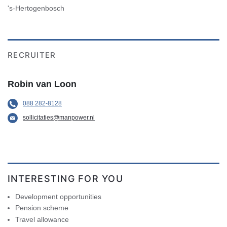
's-Hertogenbosch
RECRUITER
Robin van Loon
088 282-8128
sollicitaties@manpower.nl
INTERESTING FOR YOU
Development opportunities
Pension scheme
Travel allowance