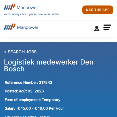
USE THE APP
We’ve always been global, now we’re mobile!
< SEARCH JOBS
Logistiek medewerker Den
Bosch
Reference Number:
217543
Posted:
août 03, 2026
Form of employment:
Temporary
Salary:
€ 15,00 - € 16,00 Per Hour