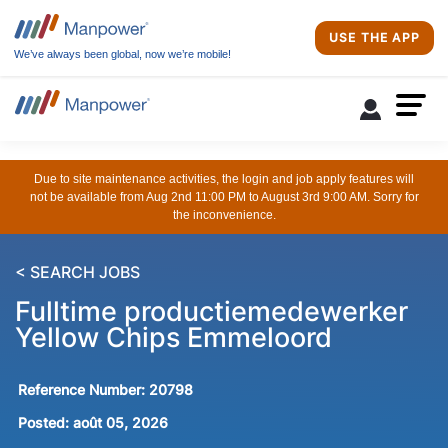
USE THE APP
We’ve always been global, now we’re mobile!
Due to site maintenance activities, the login and job apply features will
not be available from Aug 2nd 11:00 PM to August 3rd 9:00 AM. Sorry for
the inconvenience.
< SEARCH JOBS
Fulltime productiemedewerker
Yellow Chips Emmeloord
Reference Number:
20798
Posted:
août 05, 2026