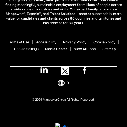
of organizations every year, providing them with skilled talent while
finding meaningful, sustainable employment for millions of people across
a wide range of industries and skills. Our expert family of brands –
Manpower®, Experis®, and Talent Solutions – creates substantially more
value for candidates and clients across 80 countries and territories and
has done so for 80 years.
Terms of Use
Accessibility
Privacy Policy
Cookie Policy
Media Center
View All Jobs
Sitemap
Cookie Settings
()
© 2026 ManpowerGroup All Rights Reserved.