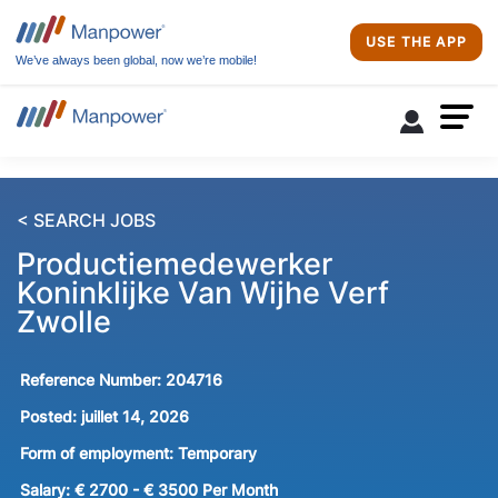
USE THE APP
We’ve always been global, now we’re mobile!
< SEARCH JOBS
Productiemedewerker
Koninklijke Van Wijhe Verf
Zwolle
Reference Number:
204716
Posted:
juillet 14, 2026
Form of employment:
Temporary
Salary:
€ 2700 - € 3500 Per Month