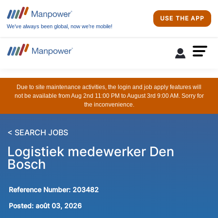
USE THE APP
We’ve always been global, now we’re mobile!
Due to site maintenance activities, the login and job apply features will
not be available from Aug 2nd 11:00 PM to August 3rd 9:00 AM. Sorry for
the inconvenience.
< SEARCH JOBS
Logistiek medewerker Den
Bosch
Reference Number:
203482
Posted:
août 03, 2026