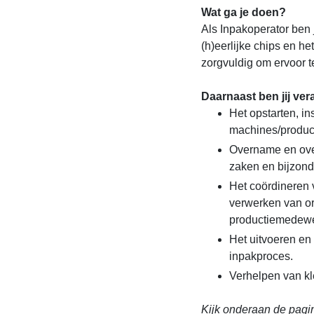
Wat ga je doen?
Als Inpakoperator ben 
(h)eerlijke chips en he
zorgvuldig om ervoor t
Daarnaast ben jij ver
Het opstarten, in
machines/product
Overname en over
zaken en bijzon
Het coördineren 
verwerken van or
productiemedew
Het uitvoeren en 
inpakproces.
Verhelpen van kl
Kijk onderaan de pagin