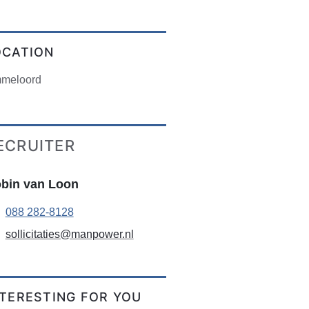
OCATION
meloord
ECRUITER
bin van Loon
088 282-8128
sollicitaties@manpower.nl
NTERESTING FOR YOU