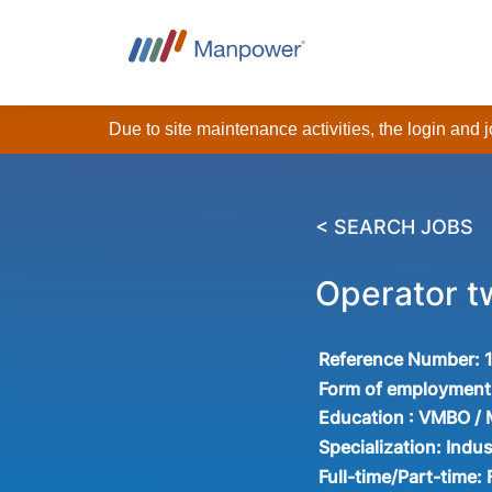
Due to site maintenance activities, the login and
< SEARCH JOBS
Operator t
Reference Number:
Form of employment
Education :
VMBO /
Specialization:
Indus
Full-time/Part-time: