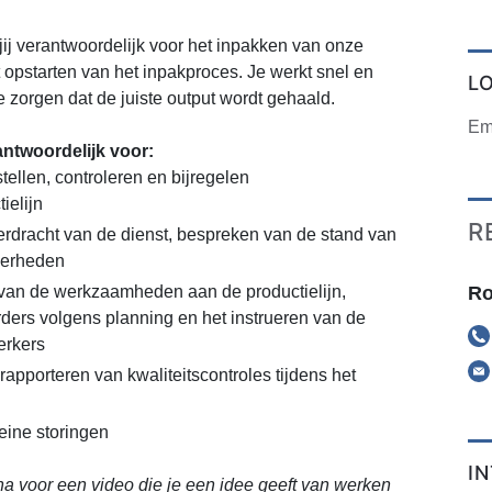
jij verantwoordelijk voor het inpakken van onze
t opstarten van het inpakproces. Je werkt snel en
L
e zorgen dat de juiste output wordt gehaald.
Em
antwoordelijk voor:
stellen, controleren en bijregelen
ielijn
R
dracht van de dienst, bespreken van de stand van
derheden
Ro
van de werkzaamheden aan de productielijn,
ders volgens planning en het instrueren van de
erkers
rapporteren van kwaliteitscontroles tijdens het
eine storingen
I
a voor een video die je een idee geeft van werken