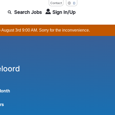
Contact
()
Search Jobs
Sign In/Up
o August 3rd 9:00 AM. Sorry for the inconvenience.
loord
Month
rs