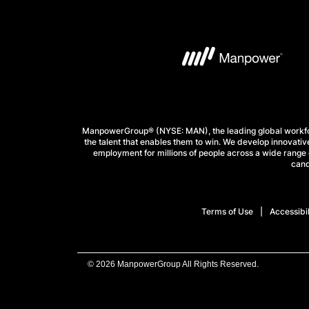
ManpowerGroup® (NYSE: MAN), the leading global workforc
the talent that enables them to win. We develop innovative
employment for millions of people across a wide range o
cand
Terms of Use
Accessibil
© 2026 ManpowerGroup All Rights Reserved.