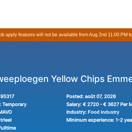
 job apply features will not be available from Aug 2nd 11:00 PM t
weeploegen Yellow Chips Emme
195317
Posted:
août 07, 2026
:
Temporary
Salary:
€ 2720 - € 3627 Per 
Industry:
 MAVO
Food industry
trieel
Minimum experience:
1-2 yea
Fulltime