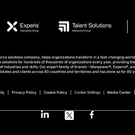
e solutions company, helps organizations transform in a fast-changing world
 solutions for hundreds of thousands of organizations every year, providing the
f industries and skills. Our expert family of brands – Manpower®, Experis®, and
idates and clients across 80 countries and territories and has done so for 80 y
ity
Privacy Policy
Cookie Policy
Media Center
Cookie Settings