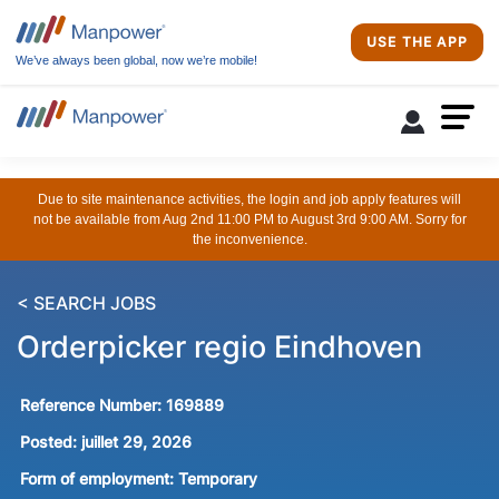
USE THE APP
We’ve always been global, now we’re mobile!
Due to site maintenance activities, the login and job apply features will
not be available from Aug 2nd 11:00 PM to August 3rd 9:00 AM. Sorry for
the inconvenience.
< SEARCH JOBS
Orderpicker regio Eindhoven
Reference Number:
169889
Posted:
juillet 29, 2026
Form of employment:
Temporary