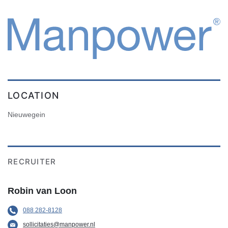
LOCATION
Nieuwegein
RECRUITER
Robin van Loon
088 282-8128
sollicitaties@manpower.nl