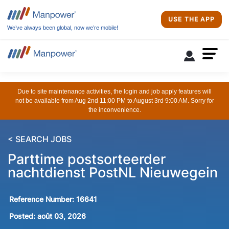
USE THE APP
We’ve always been global, now we’re mobile!
Due to site maintenance activities, the login and job apply features will
not be available from Aug 2nd 11:00 PM to August 3rd 9:00 AM. Sorry for
the inconvenience.
< SEARCH JOBS
Parttime postsorteerder
nachtdienst PostNL Nieuwegein
Reference Number:
16641
Posted:
août 03, 2026