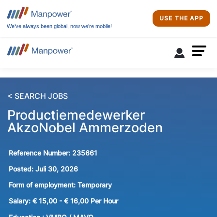
USE THE APP
We’ve always been global, now we’re mobile!
< SEARCH JOBS
Productiemedewerker
AkzoNobel Ammerzoden
Reference Number:
235661
Posted:
Juli 30, 2026
Form of employment:
Temporary
Salary:
€ 15,00 - € 16,00 Per Hour