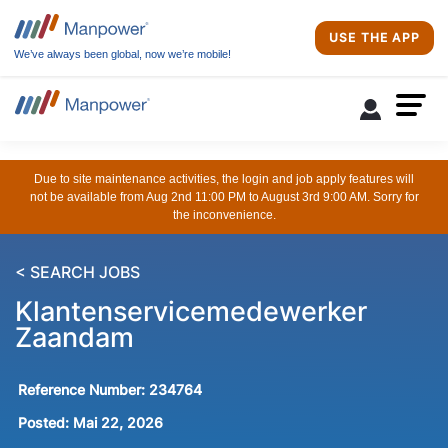
USE THE APP
We’ve always been global, now we’re mobile!
Due to site maintenance activities, the login and job apply features will
not be available from Aug 2nd 11:00 PM to August 3rd 9:00 AM. Sorry for
the inconvenience.
< SEARCH JOBS
Klantenservicemedewerker
Zaandam
Reference Number:
234764
Posted:
Mai 22, 2026