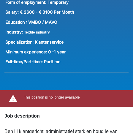
Form of employment:
Temporary
Salary:
€ 2600 - € 3100 Per Month
Education :
VMBO / MAVO
Industry:
Textile industry
Specialization:
Klantenservice
Minimum experience:
0 -1 year
Full-time/Part-time:
Parttime
This position is no longer available
Job description
Ben jij klantgericht, administratief sterk en houd je van