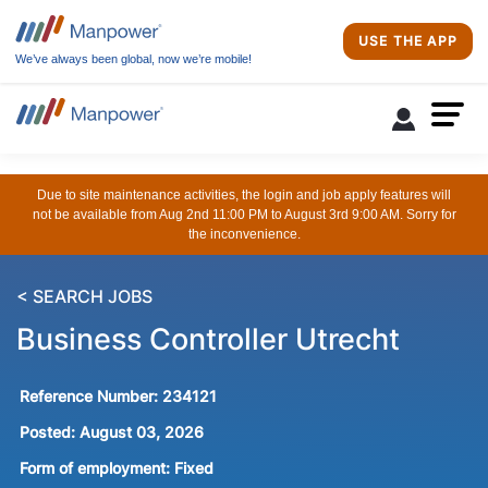
USE THE APP
We’ve always been global, now we’re mobile!
Due to site maintenance activities, the login and job apply features will
not be available from Aug 2nd 11:00 PM to August 3rd 9:00 AM. Sorry for
the inconvenience.
< SEARCH JOBS
Business Controller Utrecht
Reference Number:
234121
Posted:
August 03, 2026
Form of employment:
Fixed