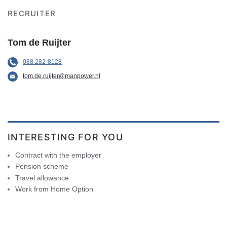
RECRUITER
Tom de Ruijter
088 282-8128
tom.de.ruijter@manpower.nl
INTERESTING FOR YOU
Contract with the employer
Pension scheme
Travel allowance
Work from Home Option