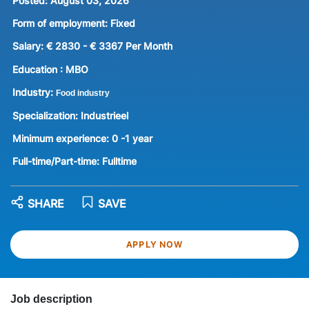
Posted:
August 03, 2026
Form of employment:
Fixed
Salary:
€ 2830 - € 3367 Per Month
Education :
MBO
Industry:
Food industry
Specialization:
Industrieel
Minimum experience:
0 -1 year
Full-time/Part-time:
Fulltime
SHARE
SAVE
APPLY NOW
Job description