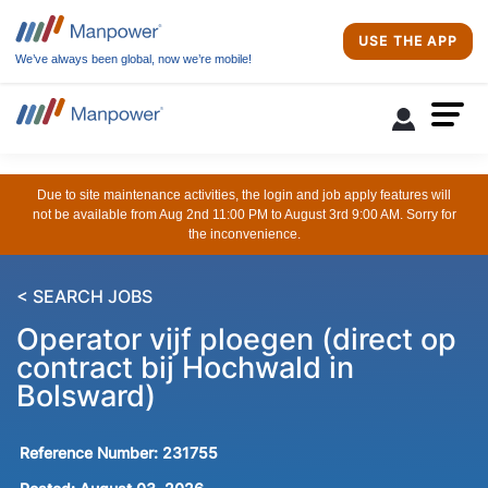
USE THE APP
We’ve always been global, now we’re mobile!
Due to site maintenance activities, the login and job apply features will
not be available from Aug 2nd 11:00 PM to August 3rd 9:00 AM. Sorry for
the inconvenience.
< SEARCH JOBS
Operator vijf ploegen (direct op
contract bij Hochwald in
Bolsward)
Reference Number:
231755