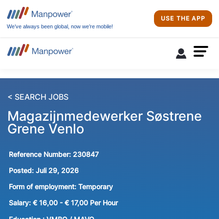
USE THE APP
We’ve always been global, now we’re mobile!
< SEARCH JOBS
Magazijnmedewerker Søstrene
Grene Venlo
Reference Number:
230847
Posted:
Juli 29, 2026
Form of employment:
Temporary
Salary:
€ 16,00 - € 17,00 Per Hour