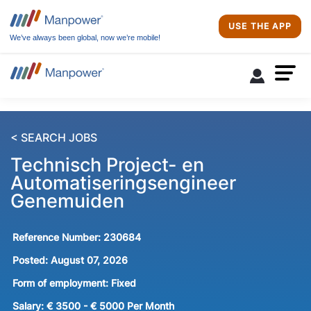
USE THE APP
We’ve always been global, now we’re mobile!
< SEARCH JOBS
Technisch Project- en
Automatiseringsengineer
Genemuiden
Reference Number:
230684
Posted:
August 07, 2026
Form of employment:
Fixed
Salary:
€ 3500 - € 5000 Per Month