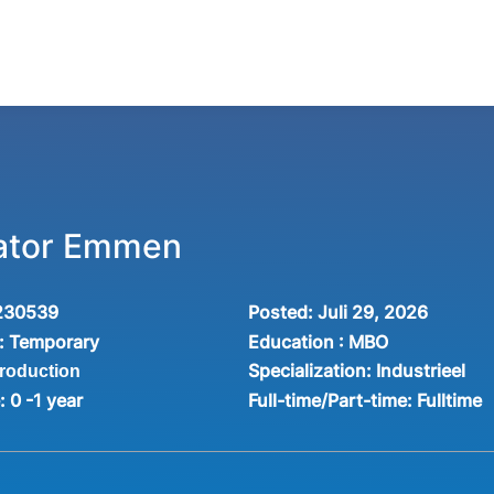
ator Emmen
230539
Posted:
Juli 29, 2026
:
Temporary
Education :
MBO
Specialization:
Industrieel
production
e:
0 -1 year
Full-time/Part-time:
Fulltime