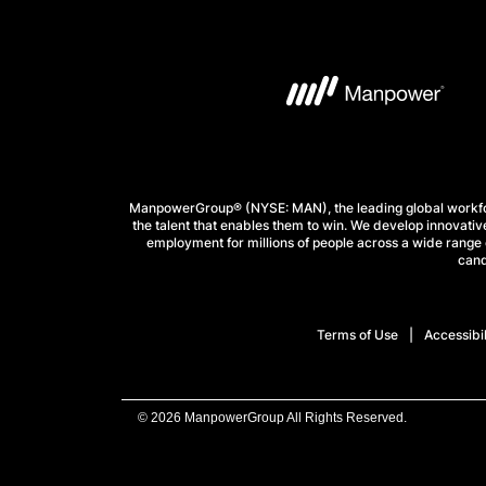
ManpowerGroup® (NYSE: MAN), the leading global workforc
the talent that enables them to win. We develop innovative
employment for millions of people across a wide range o
cand
Terms of Use
Accessibil
© 2026 ManpowerGroup All Rights Reserved.