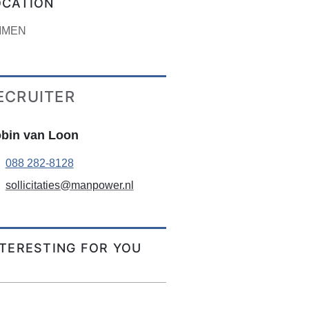
OCATION
MMEN
ECRUITER
bin van Loon
088 282-8128
sollicitaties@manpower.nl
NTERESTING FOR YOU