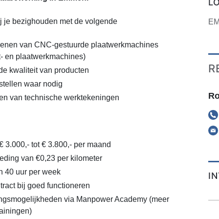
L
ij je bezighouden met de volgende
E
dienen van CNC-gestuurde plaatwerkmachines
et- en plaatwerkmachines)
R
de kwaliteit van producten
stellen waar nodig
Ro
pen van technische werktekeningen
€ 3.000,- tot € 3.800,- per maand
ding van €0,23 per kilometer
n 40 uur per week
I
ract bij goed functioneren
lingsmogelijkheden via Manpower Academy (meer
rainingen)