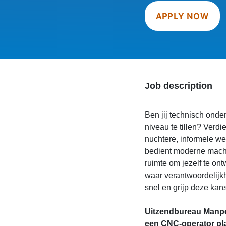
APPLY NOW
Job description
Ben jij technisch onde
niveau te tillen? Verdi
nuchtere, informele w
bedient moderne machin
ruimte om jezelf te ont
waar verantwoordelijkh
snel en grijp deze kans
Uitzendbureau Manpo
een CNC-operator pl