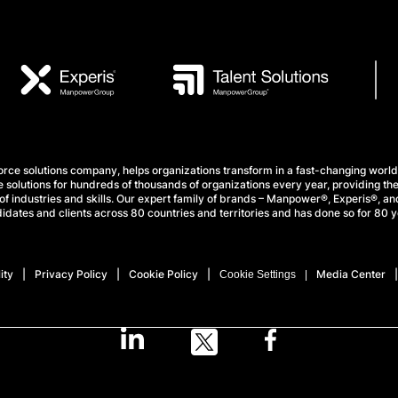
e solutions company, helps organizations transform in a fast-changing world
 solutions for hundreds of thousands of organizations every year, providing the
f industries and skills. Our expert family of brands – Manpower®, Experis®, and
idates and clients across 80 countries and territories and has done so for 80 y
ity
Privacy Policy
Cookie Policy
Media Center
Cookie Settings