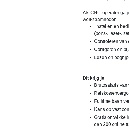
Als CNC-operator ga j
werkzaamheden:
Instellen en be
(pons-, laser-, z
Controleren van 
Corrigeren en bij
Lezen en begrij
Dit krijg je
Brutosalaris van 
Reiskostenvergoe
Fulltime baan va
Kans op vast cont
Gratis ontwikke
dan 200 online t