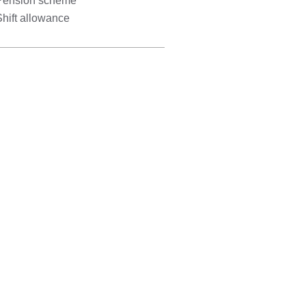
Pension scheme
hift allowance