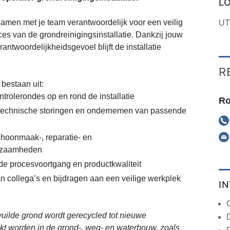
L
 samen met je team verantwoordelijk voor een veilig
U
ces van de grondreinigingsinstallatie. Dankzij jouw
rantwoordelijkheidsgevoel blijft de installatie
R
estaan uit:
trolerondes op en rond de installatie
Ro
technische storingen en ondernemen van passende
choonmaak-, reparatie- en
kzaamheden
de procesvoortgang en productkwaliteit
 collega’s en bijdragen aan een veilige werkplek
I
rvuilde grond wordt gerecycled tot nieuwe
kt worden in de grond-, weg- en waterbouw, zoals