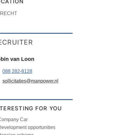
OCATION
TRECHT
ECRUITER
bin van Loon
088 282-8128
sollicitaties@manpower.nl
NTERESTING FOR YOU
Company Car
Development opportunities