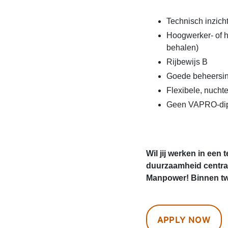
Technisch inzich
Hoogwerker- of he
behalen)
Rijbewijs B
Goede beheersin
Flexibele, nucht
Geen VAPRO-diplo
Wil jij werken in ee
duurzaamheid centraa
Manpower! Binnen tw
APPLY NOW