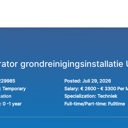
tor grondreinigingsinstallatie 
229985
Posted:
Juli 29, 2026
:
Temporary
Salary:
€ 2600 - € 3300 Per 
Specialization:
Techniek
cation
e:
0 -1 year
Full-time/Part-time:
Fulltime