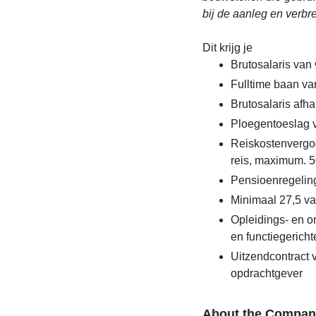
bij de aanleg en verb
Dit krijg je
Brutosalaris van 
Fulltime baan va
Brutosalaris afha
Ploegentoeslag v
Reiskostenvergoe
reis, maximum. 5
Pensioenregeling
Minimaal 27,5 va
Opleidings- en 
en functiegerich
Uitzendcontract
opdrachtgever
About the Compan