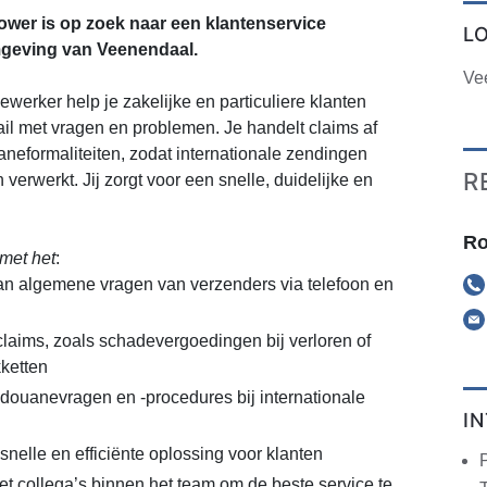
wer is op zoek naar een klantenservice
L
geving van Veenendaal.
Ve
werker help je zakelijke en particuliere klanten
ail met vragen en problemen. Je handelt claims af
aneformaliteiten, zodat internationale zendingen
R
n verwerkt. Jij zorgt voor een snelle, duidelijke en
Ro
met het
:
n algemene vragen van verzenders via telefoon en
laims, zoals schadevergoedingen bij verloren of
ketten
ouanevragen en -procedures bij internationale
I
nelle en efficiënte oplossing voor klanten
collega’s binnen het team om de beste service te