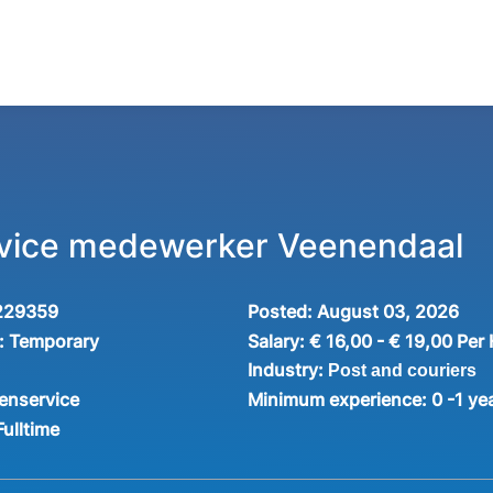
rvice medewerker Veenendaal
229359
Posted:
August 03, 2026
:
Temporary
Salary:
€ 16,00 - € 19,00 Per
Industry:
Post and couriers
enservice
Minimum experience:
0 -1 ye
Fulltime