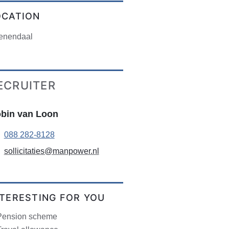
OCATION
enendaal
ECRUITER
bin van Loon
088 282-8128
sollicitaties@manpower.nl
NTERESTING FOR YOU
Pension scheme