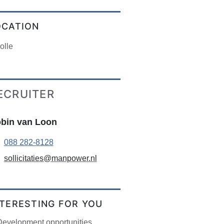
OCATION
olle
ECRUITER
bin van Loon
088 282-8128
sollicitaties@manpower.nl
NTERESTING FOR YOU
Development opportunities