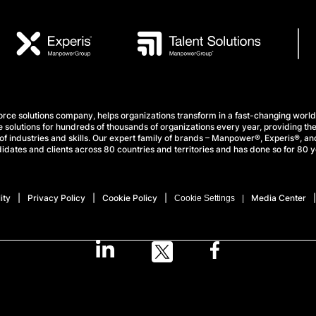
e solutions company, helps organizations transform in a fast-changing world
 solutions for hundreds of thousands of organizations every year, providing the
f industries and skills. Our expert family of brands – Manpower®, Experis®, and
idates and clients across 80 countries and territories and has done so for 80 y
ity
Privacy Policy
Cookie Policy
Media Center
Cookie Settings