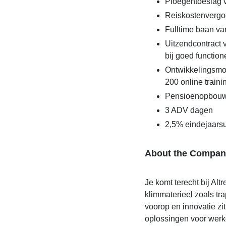
Ploegentoeslag
Reiskostenvergo
Fulltime baan va
Uitzendcontract 
bij goed function
Ontwikkelingsmo
200 online traini
Pensioenopbouw
3 ADV dagen
2,5% eindejaarsu
About the Compan
Je komt terecht bij Altr
klimmaterieel zoals tra
voorop en innovatie zi
oplossingen voor werk