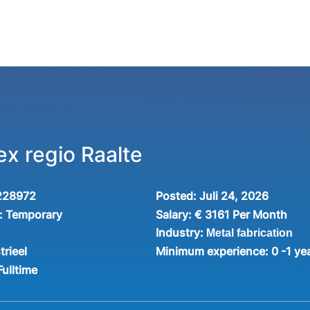
ex regio Raalte
228972
Posted:
Juli 24, 2026
:
Temporary
Salary:
€ 3161 Per Month
Industry:
Metal fabrication
trieel
Minimum experience:
0 -1 ye
Fulltime