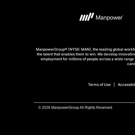
ManpowerGroup® (NYSE: MAN), the leading global workforc
the talent that enables them to win. We develop innovative
employment for millions of people across a wide range o
cand
Terms of Use
Accessibil
© 2026 ManpowerGroup All Rights Reserved.