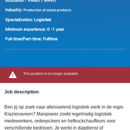
Education :
VMBO / MAVO
Industry:
Production of metal products
Specialization:
Logistiek
Minimum experience:
0 -1 year
Full-time/Part-time:
Fulltime
This position is no longer available
Job description
Ben jij op zoek naar afwisselend logistiek werk in de regio
Klazienaveen? Manpower zoekt regelmatig logistiek
medewerkers, orderpickers en heftruckchauffeurs voor
verschillende bedrijven. Je werkt in dagdienst of