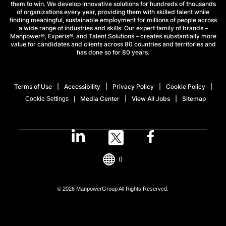
them to win. We develop innovative solutions for hundreds of thousands
of organizations every year, providing them with skilled talent while
finding meaningful, sustainable employment for millions of people across
a wide range of industries and skills. Our expert family of brands –
Manpower®, Experis®, and Talent Solutions – creates substantially more
value for candidates and clients across 80 countries and territories and
has done so for 80 years.
Terms of Use
Accessibility
Privacy Policy
Cookie Policy
Media Center
View All Jobs
Sitemap
Cookie Settings
()
© 2026 ManpowerGroup All Rights Reserved.