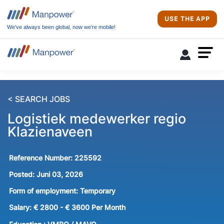
USE THE APP
We’ve always been global, now we’re mobile!
< SEARCH JOBS
Logistiek medewerker regio
Klazienaveen
Reference Number:
225592
Posted:
Juni 03, 2026
Form of employment:
Temporary
Salary:
€ 2800 - € 3600 Per Month