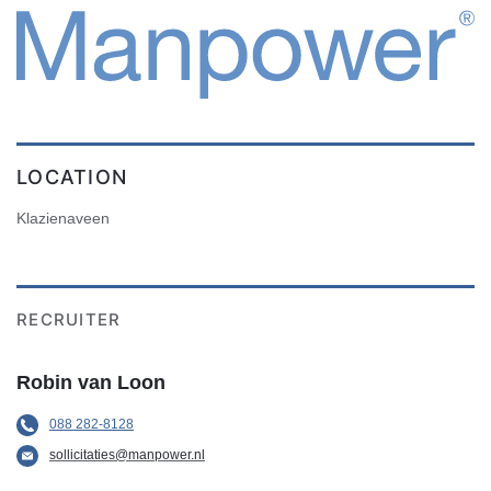
LOCATION
Klazienaveen
RECRUITER
Robin van Loon
088 282-8128
sollicitaties@manpower.nl