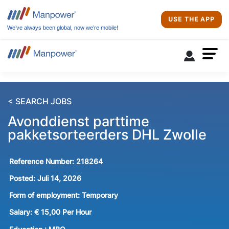
USE THE APP
We’ve always been global, now we’re mobile!
< SEARCH JOBS
Avonddienst parttime
pakketsorteerders DHL Zwolle
Reference Number:
218264
Posted:
Juli 14, 2026
Form of employment:
Temporary
Salary:
€ 15,00 Per Hour