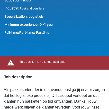
Education :
MBO
Industry:
Post and couriers
Specialization:
Logistiek
Minimum experience:
0 -1 year
Full-time/Part-time:
Parttime
This position is no longer available
Job description
Als pakketsorteerder in de avonddienst ga jij ervoor zorgen
dat het logistieke proces bij DHL soepel verloopt en dat
klanten hun pakketten op tijd ontvangen. Dankzij jouw
harde werk blijven de klanten tevreden! Voor jouw inzet