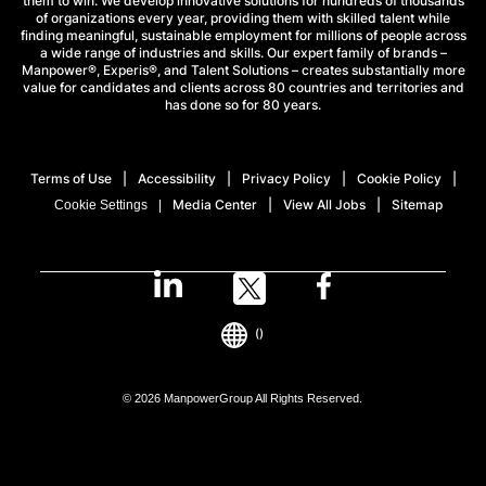
them to win. We develop innovative solutions for hundreds of thousands
of organizations every year, providing them with skilled talent while
finding meaningful, sustainable employment for millions of people across
a wide range of industries and skills. Our expert family of brands –
Manpower®, Experis®, and Talent Solutions – creates substantially more
value for candidates and clients across 80 countries and territories and
has done so for 80 years.
Terms of Use
Accessibility
Privacy Policy
Cookie Policy
Media Center
View All Jobs
Sitemap
Cookie Settings
()
© 2026 ManpowerGroup All Rights Reserved.