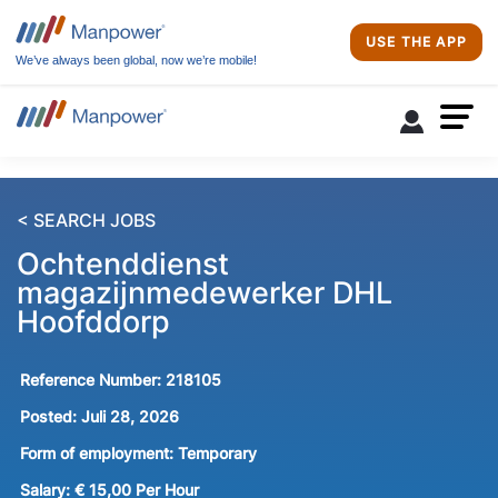
USE THE APP
We’ve always been global, now we’re mobile!
< SEARCH JOBS
Ochtenddienst
magazijnmedewerker DHL
Hoofddorp
Reference Number:
218105
Posted:
Juli 28, 2026
Form of employment:
Temporary
Salary:
€ 15,00 Per Hour