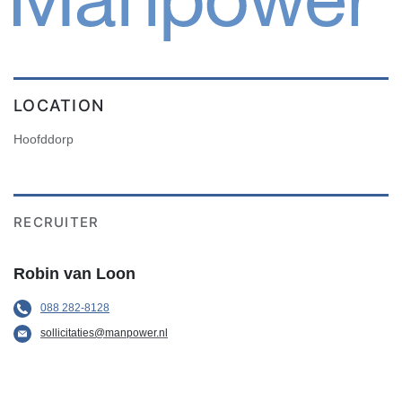
LOCATION
Hoofddorp
RECRUITER
Robin van Loon
088 282-8128
sollicitaties@manpower.nl