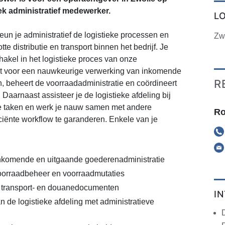
ek administratief medewerker.
L
eun je administratief de logistieke processen en
Zw
tte distributie en transport binnen het bedrijf. Je
hakel in het logistieke proces van onze
gt voor een nauwkeurige verwerking van inkomende
R
, beheert de voorraadadministratie en coördineert
Daarnaast assisteer je de logistieke afdeling bij
ve taken en werk je nauw samen met andere
Ro
ciënte workflow te garanderen. Enkele van je
nkomende en uitgaande goederenadministratie
oorraadbeheer en voorraadmutaties
 transport- en douanedocumenten
I
 de logistieke afdeling met administratieve