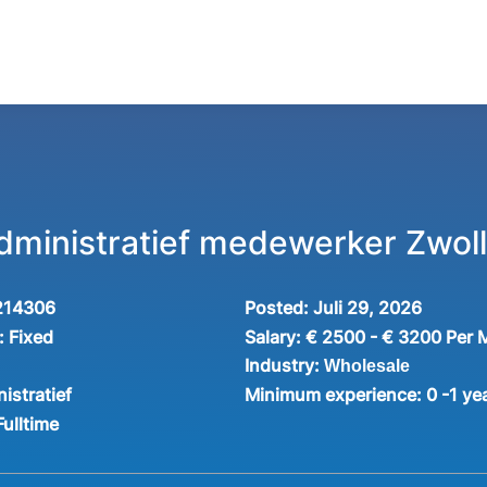
administratief medewerker Zwol
214306
Posted:
Juli 29, 2026
:
Fixed
Salary:
€ 2500 - € 3200 Per 
Industry:
Wholesale
istratief
Minimum experience:
0 -1 ye
Fulltime