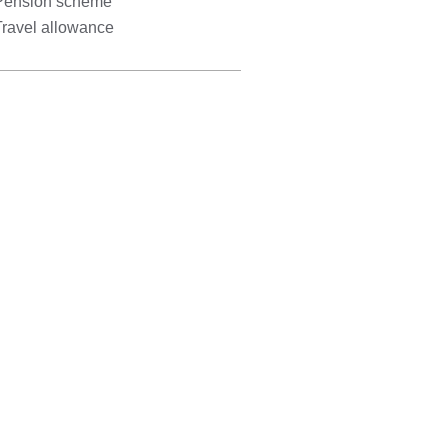
Pension scheme
Travel allowance