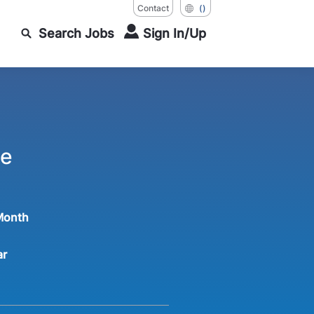
Contact
()
Search Jobs
Sign In/Up
le
Month
ar