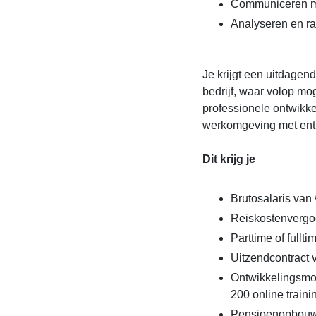
Communiceren me
Analyseren en ra
Je krijgt een uitdagen
bedrijf, waar volop mo
professionele ontwikke
werkomgeving met enth
Dit krijg je
Brutosalaris van 
Reiskostenvergo
Parttime of fullt
Uitzendcontract
Ontwikkelingsmo
200 online traini
Pensioenopbouw