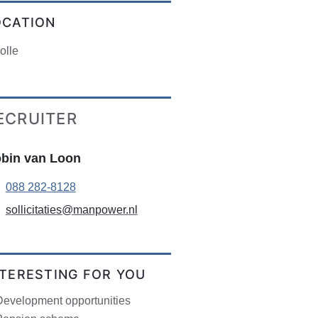
OCATION
olle
ECRUITER
bin van Loon
088 282-8128
sollicitaties@manpower.nl
NTERESTING FOR YOU
Development opportunities