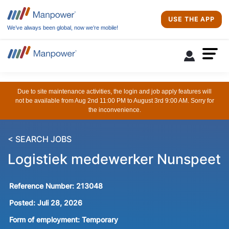
USE THE APP
We’ve always been global, now we’re mobile!
Due to site maintenance activities, the login and job apply features will
not be available from Aug 2nd 11:00 PM to August 3rd 9:00 AM. Sorry for
the inconvenience.
< SEARCH JOBS
Logistiek medewerker Nunspeet
Reference Number:
213048
Posted:
Juli 28, 2026
Form of employment:
Temporary