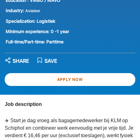
Education :
VMBO / MAVO
Industry:
Aviation
Specialization:
Logistiek
Minimum experience:
0 -1 year
Full-time/Part-time:
Parttime
SHARE
SAVE
APPLY NOW
Job description
✈️ Start je dag vroeg als bagagemedewerker bij KLM op
Schiphol en combineer werk eenvoudig met je vrije tijd. Je
verdient € 16,46 per uur (exclusief toeslagen), werkt fysiek