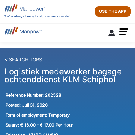
USE THE APP
We’ve always been global, now we’re mobile!
< SEARCH JOBS
Logistiek medewerker bagage
ochtenddienst KLM Schiphol
Reference Number:
202528
Posted:
Juli 31, 2026
Form of employment:
Temporary
Salary:
€ 16,00 - € 17,00 Per Hour