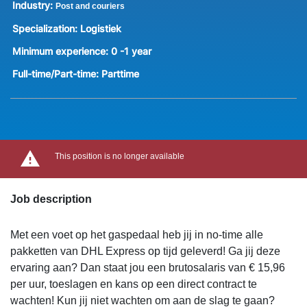
Industry:
Post and couriers
Specialization:
Logistiek
Minimum experience:
0 -1 year
Full-time/Part-time:
Parttime
This position is no longer available
Job description
Met een voet op het gaspedaal heb jij in no-time alle
pakketten van DHL Express op tijd geleverd! Ga jij deze
ervaring aan? Dan staat jou een brutosalaris van € 15,96
per uur, toeslagen en kans op een direct contract te
wachten! Kun jij niet wachten om aan de slag te gaan?