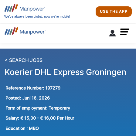
USE THE APP
We’ve always been global, now we’re mobile!
< SEARCH JOBS
Koerier DHL Express Groningen
Reference Number:
197279
Posted:
Juni 16, 2026
Form of employment:
Temporary
Salary:
€ 15,00 - € 16,00 Per Hour
Education :
MBO