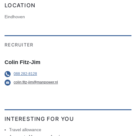
LOCATION
Eindhoven
RECRUITER
Colin Fitz-Jim
088 282-8128
colin.fitz-jim@manpower.nl
INTERESTING FOR YOU
Travel allowance