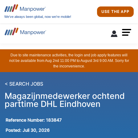
USE THE APP
We’ve always been global, now we’re mobile!
Due to site maintenance activities, the login and job apply features will
not be available from Aug 2nd 11:00 PM to August 3rd 9:00 AM. Sorry for
the inconvenience.
< SEARCH JOBS
Magazijnmedewerker ochtend
parttime DHL Eindhoven
Reference Number:
183847
Posted:
Juli 30, 2026