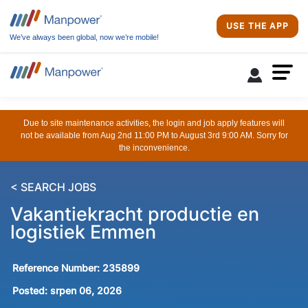
USE THE APP
We’ve always been global, now we’re mobile!
Due to site maintenance activities, the login and job apply features will
not be available from Aug 2nd 11:00 PM to August 3rd 9:00 AM. Sorry for
the inconvenience.
< SEARCH JOBS
Vakantiekracht productie en
logistiek Emmen
Reference Number:
235899
Posted:
srpen 06, 2026