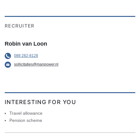
RECRUITER
Robin van Loon
088 282-8128
sollicitaties@manpower.nl
INTERESTING FOR YOU
Travel allowance
Pension scheme