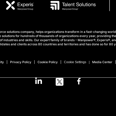
e solutions company, helps organizations transform in a fast-changing world
 solutions for hundreds of thousands of organizations every year, providing the
f industries and skills. Our expert family of brands – Manpower®, Experis®, and
idates and clients across 80 countries and territories and has done so for 80 y
ity
Privacy Policy
Cookie Policy
Media Center
Cookie Settings