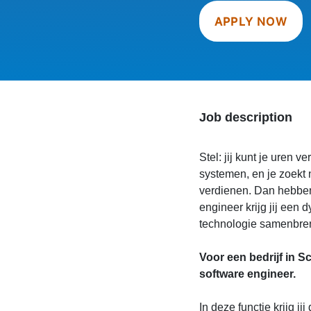
APPLY NOW
Job description
Stel: jij kunt je ure
systemen, en je zoekt 
verdienen. Dan hebben 
engineer krijg jij een 
technologie samenbreng
Voor een bedrijf in S
software engineer.
In deze functie krijg ji