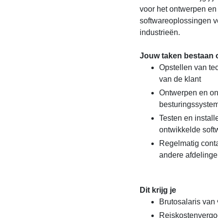
voor het ontwerpen en
softwareoplossingen v
industrieën.
Jouw taken bestaan o
Opstellen van t
van de klant
Ontwerpen en ont
besturingssyste
Testen en instal
ontwikkelde soft
Regelmatig conta
andere afdeling
Dit krijg je
Brutosalaris van
Reiskostenvergoe