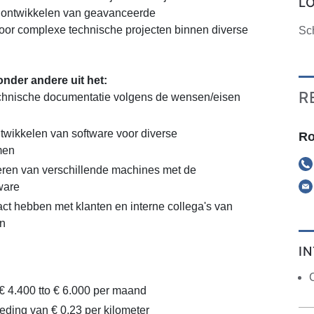
L
 ontwikkelen van geavanceerde
oor complexe technische projecten binnen diverse
Sch
nder andere uit het:
R
echnische documentatie volgens de wensen/eisen
wikkelen van software voor diverse
Ro
men
leren van verschillende machines met de
ware
ct hebben met klanten en interne collega's van
en
I
C
 € 4.400 tto € 6.000 per maand
ding van € 0,23 per kilometer