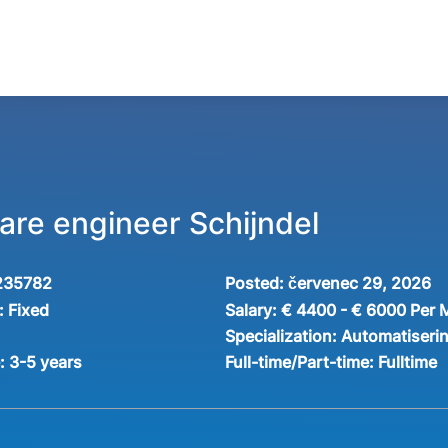
are engineer Schijndel
235782
Posted:
červenec 29, 2026
:
Fixed
Salary:
€ 4400 - € 6000 Per 
Specialization:
Automatiseri
e:
3-5 years
Full-time/Part-time:
Fulltime