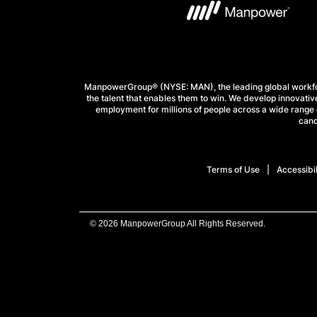
ManpowerGroup® (NYSE: MAN), the leading global workforc
the talent that enables them to win. We develop innovative
employment for millions of people across a wide range o
cand
Terms of Use
Accessibil
© 2026 ManpowerGroup All Rights Reserved.