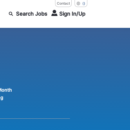
Contact
()
Search Jobs
Sign In/Up
Month
ng