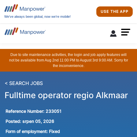
USE THE APP
We’ve always been global, now we’re mobile!
Due to site maintenance activities, the login and job apply features will
not be available from Aug 2nd 11:00 PM to August 3rd 9:00 AM. Sorry for
the inconvenience.
< SEARCH JOBS
Fulltime operator regio Alkmaar
Reference Number:
233051
Posted:
srpen 05, 2026
Form of employment:
Fixed