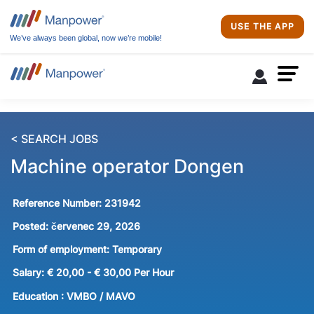
USE THE APP
We’ve always been global, now we’re mobile!
< SEARCH JOBS
Machine operator Dongen
Reference Number:
231942
Posted:
červenec 29, 2026
Form of employment:
Temporary
Salary:
€ 20,00 - € 30,00 Per Hour
Education :
VMBO / MAVO