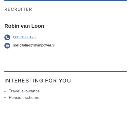
RECRUITER
Robin van Loon
088 282-8128
sollicitaties@manpower.nl
INTERESTING FOR YOU
Travel allowance
Pension scheme