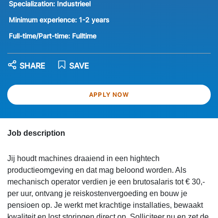
Specialization:
Industrieel
Minimum experience:
1-2 years
Full-time/Part-time:
Fulltime
SHARE
SAVE
APPLY NOW
Job description
Jij houdt machines draaiend in een hightech
productieomgeving en dat mag beloond worden. Als
mechanisch operator verdien je een brutosalaris tot € 30,-
per uur, ontvang je reiskostenvergoeding en bouw je
pensioen op. Je werkt met krachtige installaties, bewaakt
kwaliteit en lost storingen direct op. Solliciteer nu en zet de