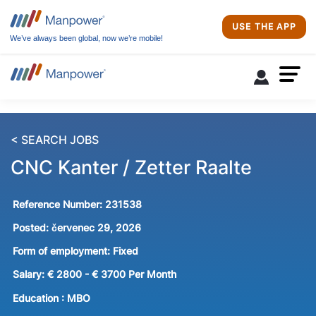
USE THE APP
We’ve always been global, now we’re mobile!
< SEARCH JOBS
CNC Kanter / Zetter Raalte
Reference Number:
231538
Posted:
červenec 29, 2026
Form of employment:
Fixed
Salary:
€ 2800 - € 3700 Per Month
Education :
MBO