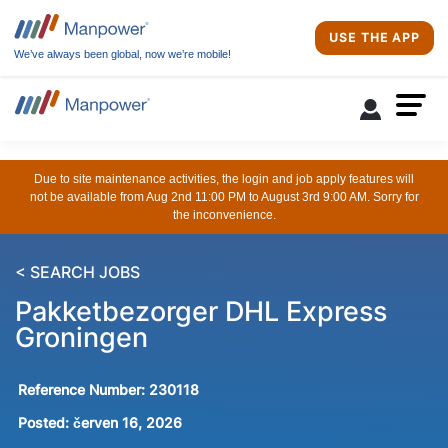
USE THE APP
We’ve always been global, now we’re mobile!
Due to site maintenance activities, the login and job apply features will
not be available from Aug 2nd 11:00 PM to August 3rd 9:00 AM. Sorry for
the inconvenience.
< SEARCH JOBS
Pakketbezorger DHL Express
Groningen
Reference Number:
230118
Posted:
červen 16, 2026