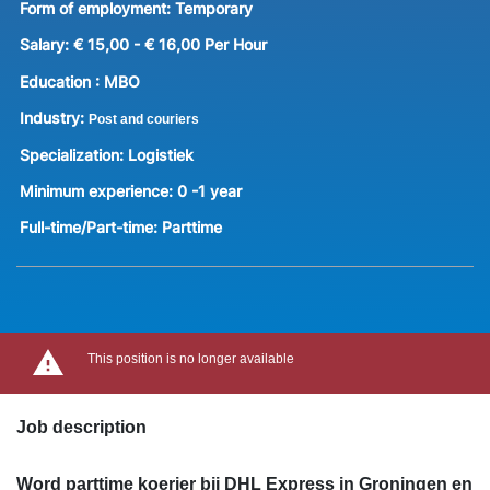
Form of employment:
Temporary
Salary:
€ 15,00 - € 16,00 Per Hour
Education :
MBO
Industry:
Post and couriers
Specialization:
Logistiek
Minimum experience:
0 -1 year
Full-time/Part-time:
Parttime
This position is no longer available
Job description
Word parttime koerier bij DHL Express in Groningen en