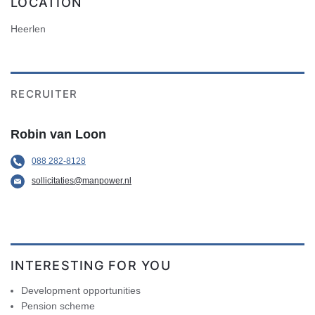
LOCATION
Heerlen
RECRUITER
Robin van Loon
088 282-8128
sollicitaties@manpower.nl
INTERESTING FOR YOU
Development opportunities
Pension scheme