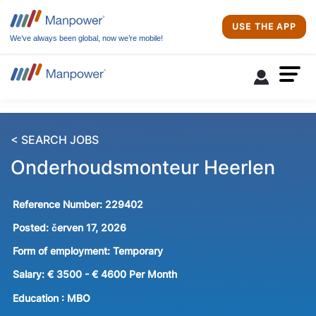
USE THE APP
We’ve always been global, now we’re mobile!
< SEARCH JOBS
Onderhoudsmonteur Heerlen
Reference Number:
229402
Posted:
červen 17, 2026
Form of employment:
Temporary
Salary:
€ 3500 - € 4600 Per Month
Education :
MBO