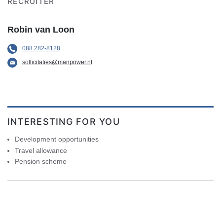
RECRUITER
Robin van Loon
088 282-8128
sollicitaties@manpower.nl
INTERESTING FOR YOU
Development opportunities
Travel allowance
Pension scheme