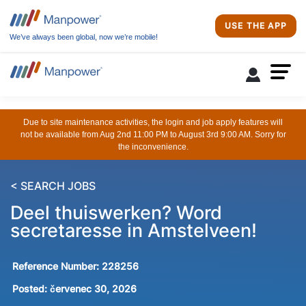
USE THE APP
We’ve always been global, now we’re mobile!
Due to site maintenance activities, the login and job apply features will
not be available from Aug 2nd 11:00 PM to August 3rd 9:00 AM. Sorry for
the inconvenience.
< SEARCH JOBS
Deel thuiswerken? Word
secretaresse in Amstelveen!
Reference Number:
228256
Posted:
červenec 30, 2026