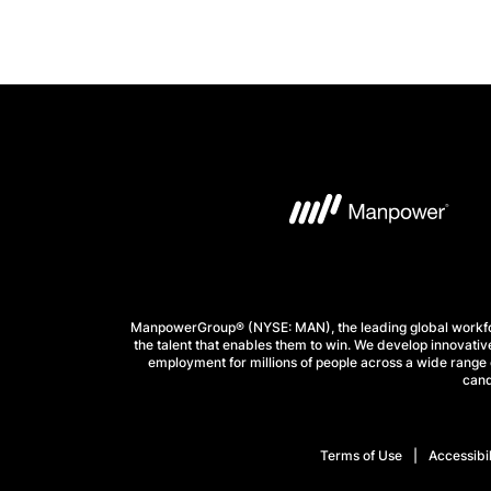
ManpowerGroup® (NYSE: MAN), the leading global workforc
the talent that enables them to win. We develop innovative
employment for millions of people across a wide range o
cand
Terms of Use
Accessibil