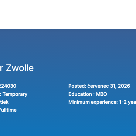
r Zwolle
224030
Posted:
červenec 31, 2026
:
Temporary
Education :
MBO
tiek
Minimum experience:
1-2 yea
Fulltime