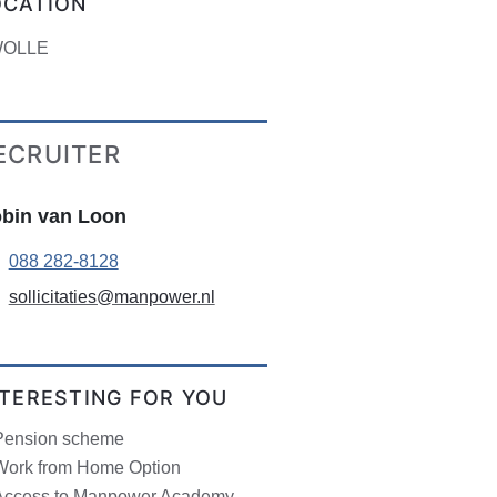
OCATION
OLLE
ECRUITER
bin van Loon
088 282-8128
sollicitaties@manpower.nl
NTERESTING FOR YOU
Pension scheme
Work from Home Option
Access to Manpower Academy