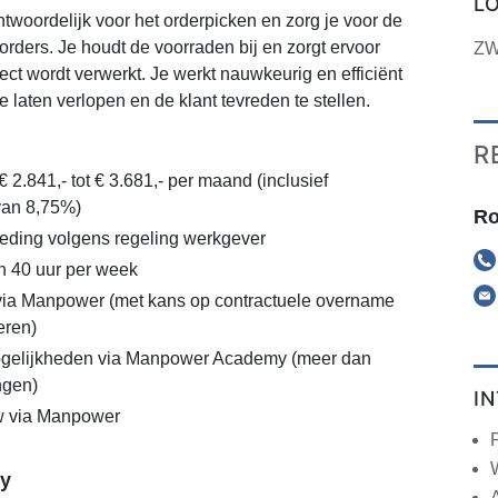
L
ntwoordelijk voor het orderpicken en zorg je voor de
orders. Je houdt de voorraden bij en zorgt ervoor
ZW
rrect wordt verwerkt. Je werkt nauwkeurig en efficiënt
 laten verlopen en de klant tevreden te stellen.
R
€ 2.841,- tot € 3.681,- per maand (inclusief
van 8,75%)
Ro
eding volgens regeling werkgever
n 40 uur per week
via Manpower (met kans op contractuele overname
eren)
gelijkheden via Manpower Academy (meer dan
ngen)
I
 via Manpower
y