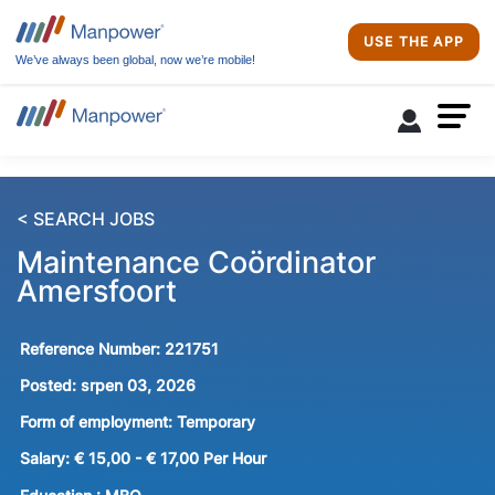
USE THE APP
We’ve always been global, now we’re mobile!
< SEARCH JOBS
Maintenance Coördinator
Amersfoort
Reference Number:
221751
Posted:
srpen 03, 2026
Form of employment:
Temporary
Salary:
€ 15,00 - € 17,00 Per Hour