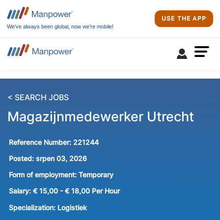
USE THE APP
We’ve always been global, now we’re mobile!
< SEARCH JOBS
Magazijnmedewerker Utrecht
Reference Number:
221244
Posted:
srpen 03, 2026
Form of employment:
Temporary
Salary:
€ 15,00 - € 18,00 Per Hour
Specialization:
Logistiek