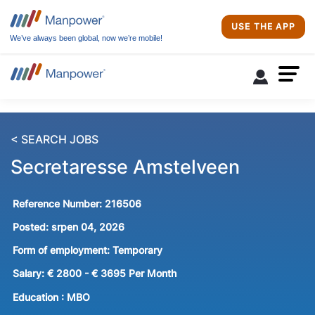
USE THE APP
We’ve always been global, now we’re mobile!
< SEARCH JOBS
Secretaresse Amstelveen
Reference Number:
216506
Posted:
srpen 04, 2026
Form of employment:
Temporary
Salary:
€ 2800 - € 3695 Per Month
Education :
MBO