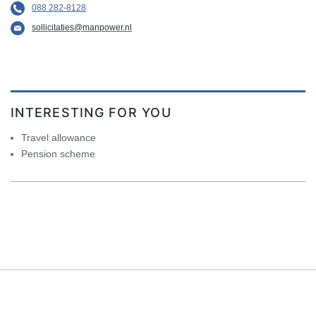
088 282-8128
sollicitaties@manpower.nl
INTERESTING FOR YOU
Travel allowance
Pension scheme