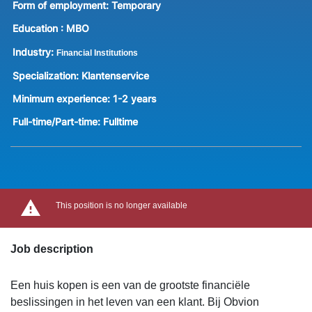
Form of employment:
Temporary
Education :
MBO
Industry:
Financial Institutions
Specialization:
Klantenservice
Minimum experience:
1-2 years
Full-time/Part-time:
Fulltime
This position is no longer available
Job description
Een huis kopen is een van de grootste financiële
beslissingen in het leven van een klant. Bij Obvion