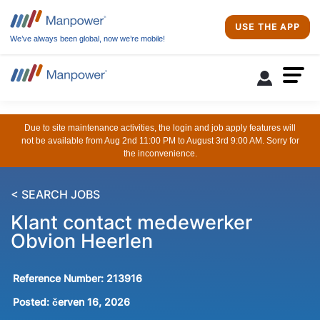
USE THE APP
We’ve always been global, now we’re mobile!
Due to site maintenance activities, the login and job apply features will
not be available from Aug 2nd 11:00 PM to August 3rd 9:00 AM. Sorry for
the inconvenience.
< SEARCH JOBS
Klant contact medewerker
Obvion Heerlen
Reference Number:
213916
Posted:
červen 16, 2026