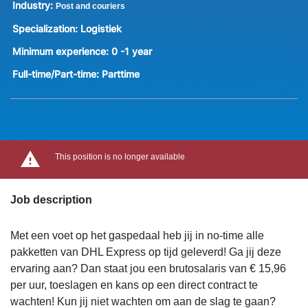
Industry:
Post and couriers
Specialization:
Logistiek
Minimum experience:
0 -1 year
Full-time/Part-time:
Parttime
This position is no longer available
Job description
Met een voet op het gaspedaal heb jij in no-time alle
pakketten van DHL Express op tijd geleverd! Ga jij deze
ervaring aan? Dan staat jou een brutosalaris van € 15,96
per uur, toeslagen en kans op een direct contract te
wachten! Kun jij niet wachten om aan de slag te gaan?