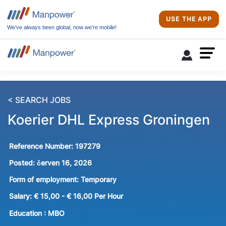
USE THE APP
We’ve always been global, now we’re mobile!
< SEARCH JOBS
Koerier DHL Express Groningen
Reference Number:
197279
Posted:
červen 16, 2026
Form of employment:
Temporary
Salary:
€ 15,00 - € 16,00 Per Hour
Education :
MBO